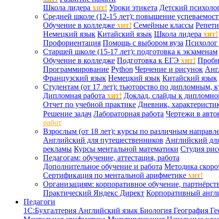
Школа лидера
хит!
Уроки этикета
Детский психоло
Средней школе (12-15 лет): повышение успеваемос
Обучение в колледже
хит!
Семейные классы
Репети
Немецкий язык
Китайский язык
Школа лидера
хит!
Профориентация
Помощь с выбором вуза
Психолог 
Старшей школе (15-17 лет): подготовка к экзаменам
Обучение в колледже
Подготовка к ЕГЭ
хит!
Проб
Программирование
Python
Черчение и рисунок
Анг
Французский язык
Немецкий язык
Китайский язык
Студентам (от 17 лет): тьюторство по дипломным, 
Дипломная работа
хит!
Доклад, слайды к дипломно
Отчет по учебной практике
Дневник, характеристик
Решение задач
Лабораторная работа
Чертежи в авто
работ
Взрослым (от 18 лет): курсы по различным направл
Английский для путешественников
Английский дл
рекламы
Курсы ментальной математики
Студия ри
Педагогам: обучение, аттестация, работа
Дополнительное обучение и работа
Методика скоро
Сертификация по ментальной арифметике
хит!
Организациям: корпоративное обучение, партнёрст
Практический Яндекс Директ
Корпоративный англ
Педагоги
1С:Бухгалтерия
Английский язык
Биология
География
Ге