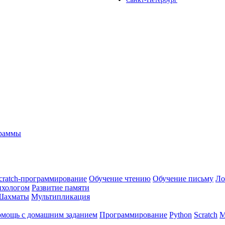
граммы
cratch-программирование
Обучение чтению
Обучение письму
Ло
ихологом
Развитие памяти
Шахматы
Мультипликация
мощь с домашним заданием
Программирование
Python
Scratch
М