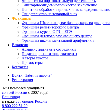
Лицензия на образовательную деятельность
Санитарно-эпидемиологическое заключение
Политика обработки данных и их конфиденциально
Свидетельство на товарный знак
Франшиза
Франшиза Школы лидера: бизнес, карьера для детей
Франшиза репетиторского центра
Франшиза курсов ОГЭ и ЕГЭ
Франшиза детского развивающего центра
Франшиза школы ментальной арифметики
Вакансии
Административные сотрудники
Педагоги, репетиторы, эксперты
Авторы текстов
Промоутеры
Контакты
Войти
|
Забыли пароль?
Регистрация
Мы помогаем учащимся
со всей России
с 2007 года!
Ваш город
а также
38 городов России
8 800 222 51 29