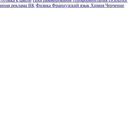
готовка к школе
Программирование
Профориентация
Психолог
анная реклама ВК
Физика
Французский язык
Химия
Черчение