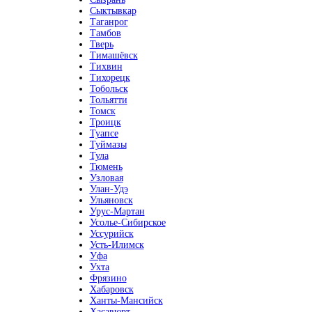
Сыктывкар
Таганрог
Тамбов
Тверь
Тимашёвск
Тихвин
Тихорецк
Тобольск
Тольятти
Томск
Троицк
Туапсе
Туймазы
Тула
Тюмень
Узловая
Улан-Удэ
Ульяновск
Урус-Мартан
Усолье-Сибирское
Уссурийск
Усть-Илимск
Уфа
Ухта
Фрязино
Хабаровск
Ханты-Мансийск
Хасавюрт