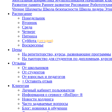
Ментальная арифметика
Мультипликация
Начальные кла
Развитие памяти
Раннее развитие
Рисование
Робототехн
Чтение
Шахматы
Школа безопасности
Школа лидера
Эти
Расписание
Понедельник
Вторник
Среда
Четверг
Пятница
Суббота
(сегодня)
Воскресенье
Цены
На репетиторство, курсы, развивающие программы
На тьюторство для студентов по дипломным, курс
Отзывы
От школьников
От студентов
От взрослых и педагогов
+ Оставить отзыв
Клиентам
Личный кабинет пользователя
Информация о сервисе «ИнПро» ®
Новости холдинга
Часто задаваемые вопросы
Блог: новинки в обучении