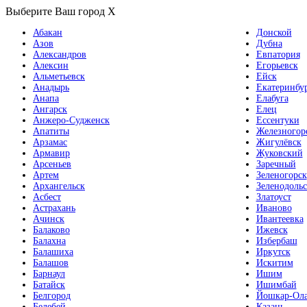
Выберите Ваш город
X
Абакан
Донской
Азов
Дубна
Александров
Евпатория
Алексин
Егорьевск
Альметьевск
Ейск
Анадырь
Екатеринбу
Анапа
Елабуга
Ангарск
Елец
Анжеро-Судженск
Ессентуки
Апатиты
Железногор
Арзамас
Жигулёвск
Армавир
Жуковский
Арсеньев
Заречный
Артем
Зеленогорск
Архангельск
Зеленодольс
Асбест
Златоуст
Астрахань
Иваново
Ачинск
Ивантеевка
Балаково
Ижевск
Балахна
Избербаш
Балашиха
Иркутск
Балашов
Искитим
Барнаул
Ишим
Батайск
Ишимбай
Белгород
Йошкар-Ол
Белебей
Казань