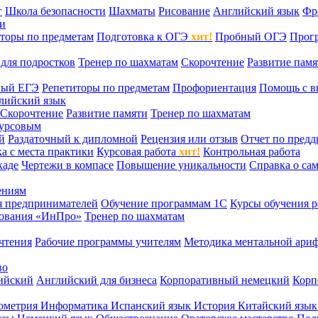
г
Школа безопасности
Шахматы
Рисование
Английский язык
Фр
ти
торы по предметам
Подготовка к ОГЭ
хит!
Пробный ОГЭ
Прог
для подростков
Тренер по шахматам
Скорочтение
Развитие памя
ный ЕГЭ
Репетиторы по предметам
Профориентация
Помощь с в
лийский язык
Скорочтение
Развитие памяти
Тренер по шахматам
курсовым
й
Раздаточный к дипломной
Рецензия или отзыв
Отчет по пред
а с места практики
Курсовая работа
хит!
Контрольная работа
каде
Чертежи в компасе
Повышение уникальности
Справка о са
ениям
я предпринимателей
Обучение программам 1С
Курсы обучения р
сования «ИнПро»
Тренер по шахматам
чтения
Рабочие программы учителям
Методика ментальной ариф
во
ийский
Английский для бизнеса
Корпоративный немецкий
Корп
ометрия
Информатика
Испанский язык
История
Китайский язы