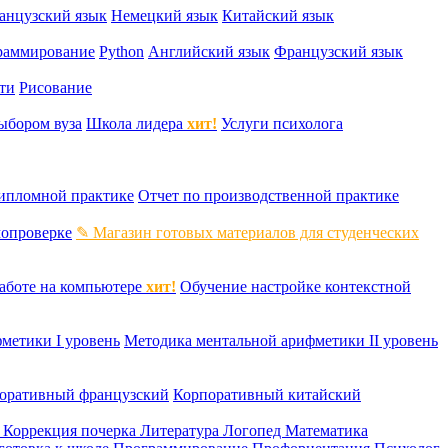
анцузский язык
Немецкий язык
Китайский язык
раммирование
Python
Английский язык
Французский язык
ти
Рисование
ыбором вуза
Школа лидера
хит!
Услуги психолога
дипломной практике
Отчет по производственной практике
мопроверке
✎ Магазин готовых материалов для студенческих
аботе на компьютере
хит!
Обучение настройке контекстной
метики I уровень
Методика ментальной арифметики II уровень
оративный французский
Корпоративный китайский
к
Коррекция почерка
Литература
Логопед
Математика