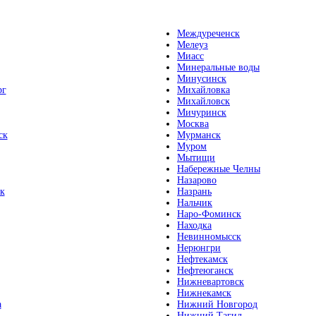
Междуреченск
Мелеуз
Миасс
Минеральные воды
Минусинск
рг
Михайловка
Михайловск
Мичуринск
Москва
ск
Мурманск
Муром
Мытищи
Набережные Челны
Назарово
к
Назрань
Нальчик
Наро-Фоминск
Находка
Невинномысск
Нерюнгри
Нефтекамск
Нефтеюганск
Нижневартовск
Нижнекамск
а
Нижний Новгород
Нижний Тагил