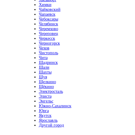
Химки
Чайковский
Чапаевск
Чебоксары
Челябинск
Черемхово
Череповец
Черкесск
Черногорск
Чехов
Чистополь
Чита
Шадринск
Шали
Шахты
Шуя
Щелкино
Щёкино
Электросталь
Элиста
Энгельс
Южно-Сахалинск
Юрга
Якутск
Ярославль
Другой город