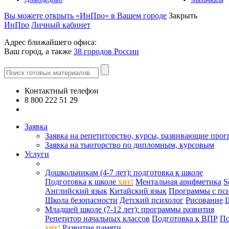
Вы можете открыть «ИнПро» в Вашем городе
Закрыть
ИнПро
Личный кабинет
Адрес ближайшего офиса:
Ваш город, а также
38 городов России
Контактный телефон
8 800 222 51 29
Все контакты
Заявка
Заявка на репетиторство, курсы, развивающие про
Заявка на тьюторство по дипломным, курсовым
Услуги
Дошкольникам (4-7 лет): подготовка к школе
Подготовка к школе
хит!
Ментальная арифметика
S
Английский язык
Китайский язык
Программы с пс
Школа безопасности
Детский психолог
Рисование
Младшей школе (7-12 лет): программы развития
Репетитор начальных классов
Подготовка к ВПР
По
хит!
Развитие памяти