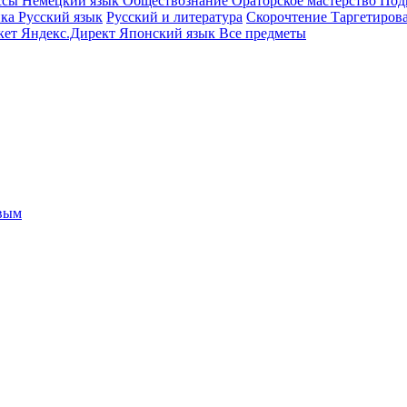
ссы
Немецкий язык
Обществознание
Ораторское мастерство
Под
ика
Русский язык
Русский и литература
Скорочтение
Таргетиров
кет
Яндекс.Директ
Японский язык
Все предметы
овым