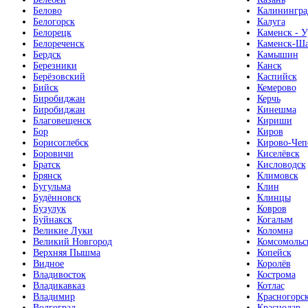
Белово
Калинингра
Белогорск
Калуга
Белорецк
Каменск - У
Белореченск
Каменск-Ша
Бердск
Камышин
Березники
Канск
Берёзовский
Каспийск
Бийск
Кемерово
Биробиджан
Керчь
Биробиджан
Кинешма
Благовещенск
Кириши
Бор
Киров
Борисоглебск
Кирово-Чеп
Боровичи
Киселёвск
Братск
Кисловодск
Брянск
Климовск
Бугульма
Клин
Будённовск
Клинцы
Бузулук
Ковров
Буйнакск
Когалым
Великие Луки
Коломна
Великий Новгород
Комсомольс
Верхняя Пышма
Копейск
Видное
Королёв
Владивосток
Кострома
Владикавказ
Котлас
Владимир
Красногорс
Волгоград
Краснодар