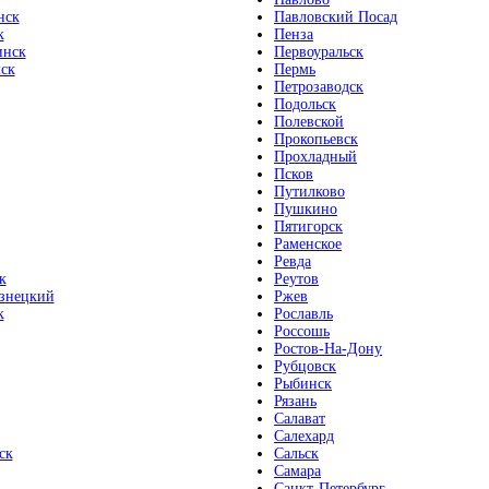
нск
Павловский Посад
к
Пенза
инск
Первоуральск
ск
Пермь
Петрозаводск
Подольск
Полевской
Прокопьевск
Прохладный
Псков
Путилково
Пушкино
Пятигорск
Раменское
Ревда
к
Реутов
знецкий
Ржев
к
Рославль
Россошь
Ростов-На-Дону
Рубцовск
Рыбинск
Рязань
Салават
Салехард
ск
Сальск
Самара
Санкт-Петербург