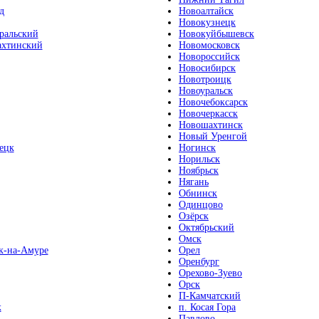
д
Новоалтайск
Новокузнецк
ральский
Новокуйбышевск
хтинский
Новомосковск
Новороссийск
Новосибирск
Новотроицк
Новоуральск
Новочебоксарск
Новочеркасск
Новошахтинск
Новый Уренгой
ецк
Ногинск
Норильск
Ноябрьск
Нягань
Обнинск
Одинцово
Озёрск
Октябрьский
Омск
к-на-Амуре
Орел
Оренбург
Орехово-Зуево
Орск
П-Камчатский
к
п. Косая Гора
Павлово