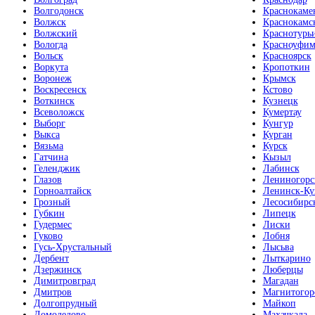
Волгодонск
Краснокаме
Волжск
Краснокамс
Волжский
Краснотурь
Вологда
Красноуфим
Вольск
Красноярск
Воркута
Кропоткин
Воронеж
Крымск
Воскресенск
Кстово
Воткинск
Кузнецк
Всеволожск
Кумертау
Выборг
Кунгур
Выкса
Курган
Вязьма
Курск
Гатчина
Кызыл
Геленджик
Лабинск
Глазов
Лениногорс
Горноалтайск
Ленинск-Ку
Грозный
Лесосибирс
Губкин
Липецк
Гудермес
Лиски
Гуково
Лобня
Гусь-Хрустальный
Лысьва
Дербент
Лыткарино
Дзержинск
Люберцы
Димитровград
Магадан
Дмитров
Магнитогор
Долгопрудный
Майкоп
Домодедово
Махачкала