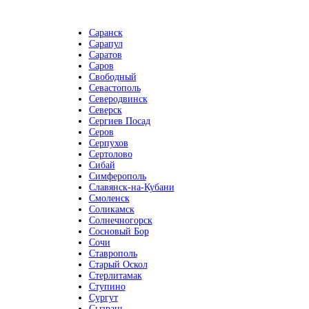
Саранск
Сарапул
Саратов
Саров
Свободный
Севастополь
Северодвинск
Северск
Сергиев Посад
Серов
Серпухов
Сертолово
Сибай
Симферополь
Славянск-на-Кубани
Смоленск
Соликамск
Солнечногорск
Сосновый Бор
Сочи
Ставрополь
Старый Оскол
Стерлитамак
Ступино
Сургут
Сызрань